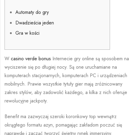
Automaty do gry
Dwadzieścia jeden
Gra w kości
W
casino verde bonus
Internecie gry online są sposobem na
wyciszenie się po długiej nocy. Są one uruchamiane na
komputerach stacjonarnych, komputerach PC i urządzeniach
mobilnych.
Prawie wszystkie tytuły gier mają zróżnicowany
zakres stylów, aby zadowolić każdego, a kilka z nich oferuje
rewolucyjne jackpoty.
Benefit ma zazwyczaj szeroki koronkowy top wewnątrz
okrągłego formatu azyn, pomagając zakładom poczuć się
naprawdę i zacząć tworzyć świetny rynek immersyjny.