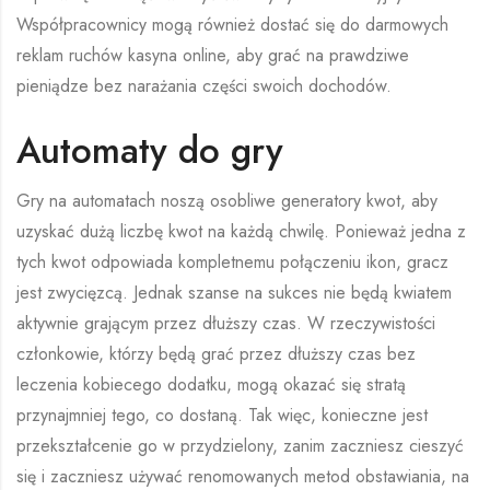
Współpracownicy mogą również dostać się do darmowych
reklam ruchów kasyna online, aby grać na prawdziwe
pieniądze bez narażania części swoich dochodów.
Automaty do gry
Gry na automatach noszą osobliwe generatory kwot, aby
uzyskać dużą liczbę kwot na każdą chwilę. Ponieważ jedna z
tych kwot odpowiada kompletnemu połączeniu ikon, gracz
jest zwycięzcą. Jednak szanse na sukces nie będą kwiatem
aktywnie grającym przez dłuższy czas. W rzeczywistości
członkowie, którzy będą grać przez dłuższy czas bez
leczenia kobiecego dodatku, mogą okazać się stratą
przynajmniej tego, co dostaną. Tak więc, konieczne jest
przekształcenie go w przydzielony, zanim zaczniesz cieszyć
się i zaczniesz używać renomowanych metod obstawiania, na