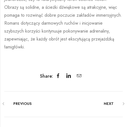
Obrazy są solidne, a ścieżki dźwiękowe są atrakcyjne, więc
pomaga to rozwinąć dobre poczucie zakładów immersyjnych.
Romans dotyczący darmowych ruchów i inicjowanie
szybszych korzyści kontynuuje pokonywanie adrenaliny,
zapewniając, że każdy obrót jest ekscytującą przejażdżką
łamigłówki.
Share:
PREVIOUS
NEXT