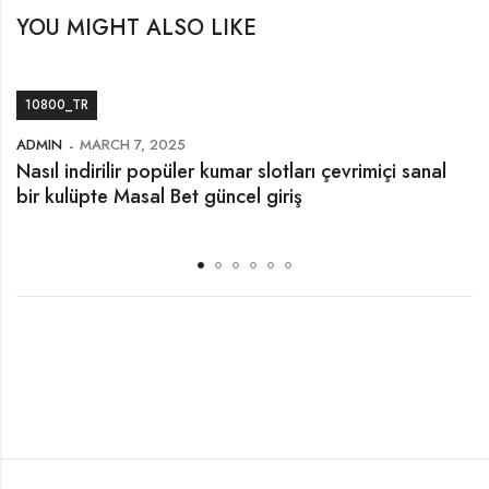
YOU MIGHT ALSO LIKE
10800_TR
ADMIN
MARCH 7, 2025
Nasıl indirilir popüler kumar slotları çevrimiçi sanal
bir kulüpte Masal Bet güncel giriş